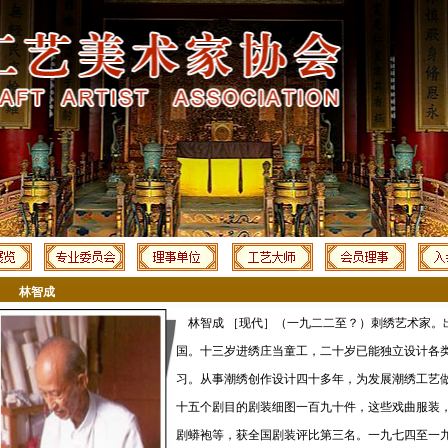
林智成
林智成 ［现代］（一九二二至？）刺绣艺术家。
国。十三岁进绣庄当童工，二十岁已能独立设计各
习。从事潮绣创作设计四十多年，为发展潮绣工艺
十五个剧目的剧装细图一百九十件，这些戏曲服装
剧蟒袍等，获全国剧装评比第三名。一九七四至一